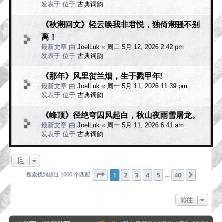
发表于 位于
古典词韵
《秋潮回文》轻云唤我非君悦，独倚潮骚不别
离！
最新文章 由
JoelLuk
«
周二 5月 12, 2026 2:42 pm
发表于 位于
古典词韵
《那年》风里贺兰烟，生于戮甲年!
最新文章 由
JoelLuk
«
周一 5月 11, 2026 11:39 pm
发表于 位于
古典词韵
《峰顶》径绝穹囚风起白，秋山夜雨雪屠龙。
最新文章 由
JoelLuk
«
周一 5月 11, 2026 6:41 am
发表于 位于
古典词韵
分页：
1
/
40
1
2
3
4
5
40
下一页
搜索找到超过 1000 个匹配
…
前往