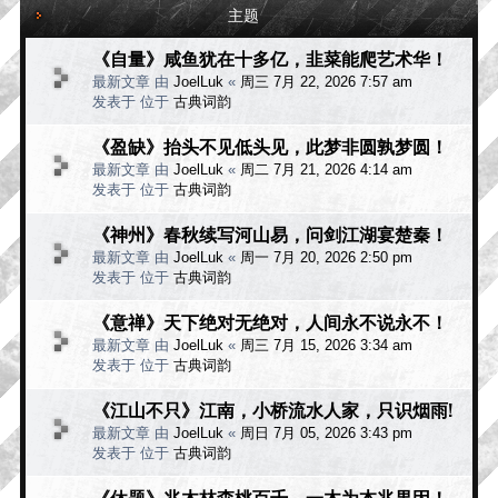
主题
《自量》咸鱼犹在十多亿，韭菜能爬艺术华！
最新文章 由
JoelLuk
«
周三 7月 22, 2026 7:57 am
发表于 位于
古典词韵
《盈缺》抬头不见低头见，此梦非圆孰梦圆！
最新文章 由
JoelLuk
«
周二 7月 21, 2026 4:14 am
发表于 位于
古典词韵
《神州》春秋续写河山易，问剑江湖宴楚秦！
最新文章 由
JoelLuk
«
周一 7月 20, 2026 2:50 pm
发表于 位于
古典词韵
《意禅》天下绝对无绝对，人间永不说永不！
最新文章 由
JoelLuk
«
周三 7月 15, 2026 3:34 am
发表于 位于
古典词韵
《江山不只》江南，小桥流水人家，只识烟雨!
最新文章 由
JoelLuk
«
周日 7月 05, 2026 3:43 pm
发表于 位于
古典词韵
《休题》兆木林森桃百千，一木为本兆果因！