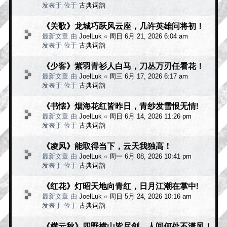
发表于 位于
古典词韵
《关歌》龙城巧跃风云座，几许英雄问将初！
最新文章 由
JoelLuk
«
周日 6月 21, 2026 6:04 am
发表于 位于
古典词韵
《少客》紫羽青衫人白马，刀丛万刃任看花！
最新文章 由
JoelLuk
«
周三 6月 17, 2026 6:17 am
发表于 位于
古典词韵
《书懐》烟海花红皆昨日，青纱发雪恨无情!
最新文章 由
JoelLuk
«
周日 6月 14, 2026 11:26 pm
发表于 位于
古典词韵
《凌风》能取得当下，云天我独高！
最新文章 由
JoelLuk
«
周一 6月 08, 2026 10:41 pm
发表于 位于
古典词韵
《红花》灯昭天地向青红，日月江潮在掌中!
最新文章 由
JoelLuk
«
周日 5月 24, 2026 10:16 am
发表于 位于
古典词韵
《横云秋》四野横山皆尽剑，人间何处不潇风！