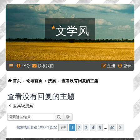
*
文学风
FAQ
联系我们
注册
登录
首页
论坛首页
搜索
查看没有回复的主题
查看没有回复的主题
去高级搜索
搜索
高级搜索
分页：
1
/
40
1
2
3
4
5
40
下一页
搜索找到超过 1000 个匹配
…