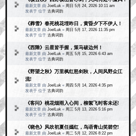
最新文章 由
JoelLuk
«
周日 5月 24, 2026 10:11 am
发表于 位于
古典词韵
《葬雪》春死桃花埋昨日，黄昏夕下不伊人！
最新文章 由
JoelLuk
«
周日 5月 17, 2026 11:35 pm
发表于 位于
古典词韵
《西陲》云星皆手握，策马破边州！
最新文章 由
JoelLuk
«
周五 5月 15, 2026 6:43 am
发表于 位于
古典词韵
《野望之秋》万里枫红怒剑秋，人间风野众江
流!
最新文章 由
JoelLuk
«
周四 5月 14, 2026 4:35 pm
发表于 位于
古典词韵
《客问》桃花烟雨入心间，柳絮飞时客未还!
最新文章 由
JoelLuk
«
周三 5月 13, 2026 5:16 pm
发表于 位于
古典词韵
《晓色》风吹初夏任嫣红，鸟语青山笑碧空!
最新文章 由
JoelLuk
«
周二 5月 12, 2026 8:22 pm