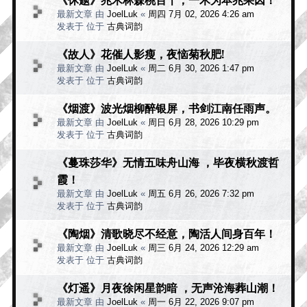
最新文章 由
JoelLuk
«
周四 7月 02, 2026 4:26 am
发表于 位于
古典词韵
《故人》花催人影瘦，夜恼菊秋肥!
最新文章 由
JoelLuk
«
周二 6月 30, 2026 1:47 pm
发表于 位于
古典词韵
《烟渡》波光烟柳醉银屏，书剑江南任雨声。
最新文章 由
JoelLuk
«
周日 6月 28, 2026 10:29 pm
发表于 位于
古典词韵
《蔓珠莎华》无情五味舟山海 ，毕夜横秋渡哲
霞！
最新文章 由
JoelLuk
«
周五 6月 26, 2026 7:32 pm
发表于 位于
古典词韵
《陶烟》清歌晓尽不经意，陶活人间身百年！
最新文章 由
JoelLuk
«
周三 6月 24, 2026 12:29 am
发表于 位于
古典词韵
《灯遥》月夜徐闲星韵暗 ，无声沧海葬山潮！
最新文章 由
JoelLuk
«
周一 6月 22, 2026 9:07 pm