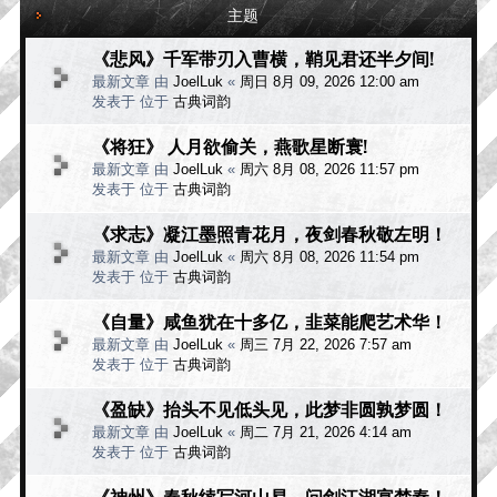
主题
《悲风》千军带刃入曹横，鞘见君还半夕间!
最新文章 由
JoelLuk
«
周日 8月 09, 2026 12:00 am
发表于 位于
古典词韵
《将狂》 人月欲偷关，燕歌星断寰!
最新文章 由
JoelLuk
«
周六 8月 08, 2026 11:57 pm
发表于 位于
古典词韵
《求志》凝江墨照青花月，夜剑春秋敬左明！
最新文章 由
JoelLuk
«
周六 8月 08, 2026 11:54 pm
发表于 位于
古典词韵
《自量》咸鱼犹在十多亿，韭菜能爬艺术华！
最新文章 由
JoelLuk
«
周三 7月 22, 2026 7:57 am
发表于 位于
古典词韵
《盈缺》抬头不见低头见，此梦非圆孰梦圆！
最新文章 由
JoelLuk
«
周二 7月 21, 2026 4:14 am
发表于 位于
古典词韵
《神州》春秋续写河山易，问剑江湖宴楚秦！