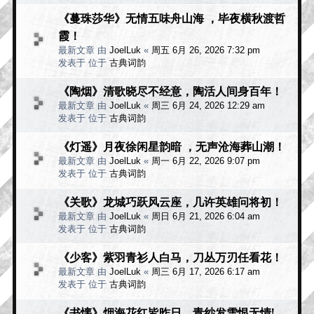
《蔓珠莎华》无情五味舟山海 ，毕夜横秋渡哲
霞！
最新文章 由
JoelLuk
«
周五 6月 26, 2026 7:32 pm
发表于 位于
古典词韵
《陶烟》清歌晓尽不经意，陶活人间身百年！
最新文章 由
JoelLuk
«
周三 6月 24, 2026 12:29 am
发表于 位于
古典词韵
《灯遥》月夜徐闲星韵暗 ，无声沧海葬山潮！
最新文章 由
JoelLuk
«
周一 6月 22, 2026 9:07 pm
发表于 位于
古典词韵
《关歌》龙城巧跃风云座，几许英雄问将初！
最新文章 由
JoelLuk
«
周日 6月 21, 2026 6:04 am
发表于 位于
古典词韵
《少客》紫羽青衫人白马，刀丛万刃任看花！
最新文章 由
JoelLuk
«
周三 6月 17, 2026 6:17 am
发表于 位于
古典词韵
《书懐》烟海花红皆昨日，青纱发雪恨无情!