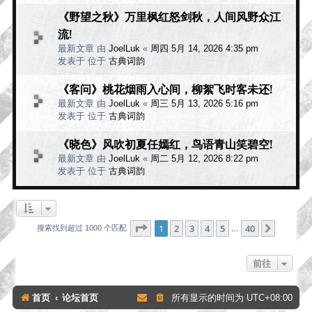
《野望之秋》万里枫红怒剑秋，人间风野众江
流!
最新文章 由
JoelLuk
«
周四 5月 14, 2026 4:35 pm
发表于 位于
古典词韵
《客问》桃花烟雨入心间，柳絮飞时客未还!
最新文章 由
JoelLuk
«
周三 5月 13, 2026 5:16 pm
发表于 位于
古典词韵
《晓色》风吹初夏任嫣红，鸟语青山笑碧空!
最新文章 由
JoelLuk
«
周二 5月 12, 2026 8:22 pm
发表于 位于
古典词韵
分页：
1
/
40
1
2
3
4
5
40
下一页
搜索找到超过 1000 个匹配
…
前往
首页
论坛首页
所有显示的时间为
UTC+08:00