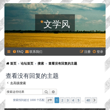
*
文学风
FAQ
联系我们
注册
登录
首页
论坛首页
搜索
查看没有回复的主题
查看没有回复的主题
去高级搜索
搜索
高级搜索
分页：
1
/
40
1
2
3
4
5
40
下一页
搜索找到超过 1000 个匹配
…