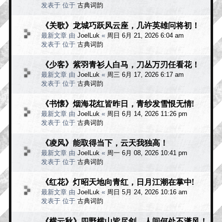
发表于 位于
古典词韵
《关歌》龙城巧跃风云座，几许英雄问将初！
最新文章 由
JoelLuk
«
周日 6月 21, 2026 6:04 am
发表于 位于
古典词韵
《少客》紫羽青衫人白马，刀丛万刃任看花！
最新文章 由
JoelLuk
«
周三 6月 17, 2026 6:17 am
发表于 位于
古典词韵
《书懐》烟海花红皆昨日，青纱发雪恨无情!
最新文章 由
JoelLuk
«
周日 6月 14, 2026 11:26 pm
发表于 位于
古典词韵
《凌风》能取得当下，云天我独高！
最新文章 由
JoelLuk
«
周一 6月 08, 2026 10:41 pm
发表于 位于
古典词韵
《红花》灯昭天地向青红，日月江潮在掌中!
最新文章 由
JoelLuk
«
周日 5月 24, 2026 10:16 am
发表于 位于
古典词韵
《横云秋》四野横山皆尽剑，人间何处不潇风！