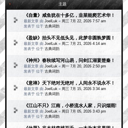
主题
《自量》咸鱼犹在十多亿，韭菜能爬艺术华！
最新文章 由
JoelLuk
«
周三 7月 22, 2026 7:57 am
发表于 位于
古典词韵
《盈缺》抬头不见低头见，此梦非圆孰梦圆！
最新文章 由
JoelLuk
«
周二 7月 21, 2026 4:14 am
发表于 位于
古典词韵
《神州》春秋续写河山易，问剑江湖宴楚秦！
最新文章 由
JoelLuk
«
周一 7月 20, 2026 2:50 pm
发表于 位于
古典词韵
《意禅》天下绝对无绝对，人间永不说永不！
最新文章 由
JoelLuk
«
周三 7月 15, 2026 3:34 am
发表于 位于
古典词韵
《江山不只》江南，小桥流水人家，只识烟雨!
最新文章 由
JoelLuk
«
周日 7月 05, 2026 3:43 pm
发表于 位于
古典词韵
《休题》兆木林森桃百千，一木为本兆果因！