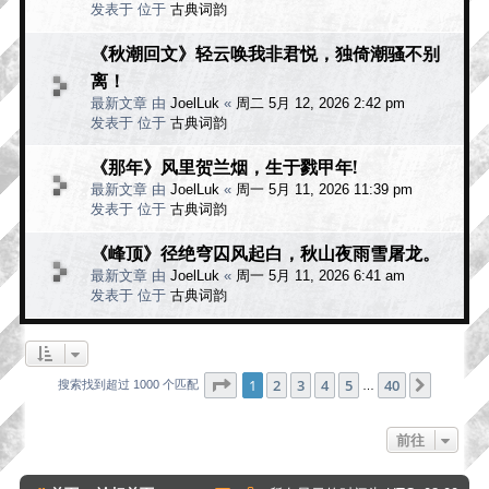
发表于 位于
古典词韵
《秋潮回文》轻云唤我非君悦，独倚潮骚不别
离！
最新文章 由
JoelLuk
«
周二 5月 12, 2026 2:42 pm
发表于 位于
古典词韵
《那年》风里贺兰烟，生于戮甲年!
最新文章 由
JoelLuk
«
周一 5月 11, 2026 11:39 pm
发表于 位于
古典词韵
《峰顶》径绝穹囚风起白，秋山夜雨雪屠龙。
最新文章 由
JoelLuk
«
周一 5月 11, 2026 6:41 am
发表于 位于
古典词韵
分页：
1
/
40
1
2
3
4
5
40
下一页
搜索找到超过 1000 个匹配
…
前往