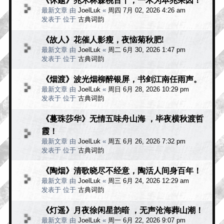
最新文章 由
JoelLuk
«
周四 7月 02, 2026 4:26 am
发表于 位于
古典词韵
《故人》花催人影瘦，夜恼菊秋肥!
最新文章 由
JoelLuk
«
周二 6月 30, 2026 1:47 pm
发表于 位于
古典词韵
《烟渡》波光烟柳醉银屏，书剑江南任雨声。
最新文章 由
JoelLuk
«
周日 6月 28, 2026 10:29 pm
发表于 位于
古典词韵
《蔓珠莎华》无情五味舟山海 ，毕夜横秋渡哲
霞！
最新文章 由
JoelLuk
«
周五 6月 26, 2026 7:32 pm
发表于 位于
古典词韵
《陶烟》清歌晓尽不经意，陶活人间身百年！
最新文章 由
JoelLuk
«
周三 6月 24, 2026 12:29 am
发表于 位于
古典词韵
《灯遥》月夜徐闲星韵暗 ，无声沧海葬山潮！
最新文章 由
JoelLuk
«
周一 6月 22, 2026 9:07 pm