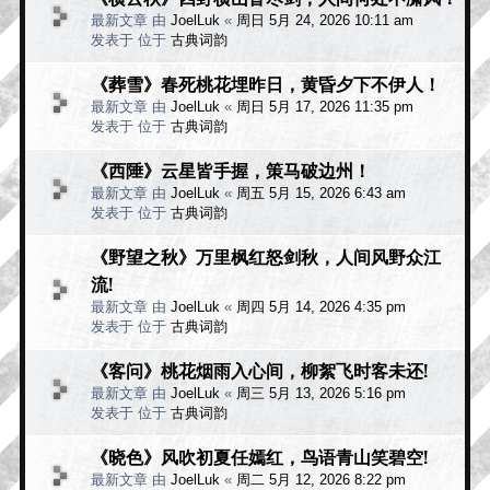
最新文章 由
JoelLuk
«
周日 5月 24, 2026 10:11 am
发表于 位于
古典词韵
《葬雪》春死桃花埋昨日，黄昏夕下不伊人！
最新文章 由
JoelLuk
«
周日 5月 17, 2026 11:35 pm
发表于 位于
古典词韵
《西陲》云星皆手握，策马破边州！
最新文章 由
JoelLuk
«
周五 5月 15, 2026 6:43 am
发表于 位于
古典词韵
《野望之秋》万里枫红怒剑秋，人间风野众江
流!
最新文章 由
JoelLuk
«
周四 5月 14, 2026 4:35 pm
发表于 位于
古典词韵
《客问》桃花烟雨入心间，柳絮飞时客未还!
最新文章 由
JoelLuk
«
周三 5月 13, 2026 5:16 pm
发表于 位于
古典词韵
《晓色》风吹初夏任嫣红，鸟语青山笑碧空!
最新文章 由
JoelLuk
«
周二 5月 12, 2026 8:22 pm