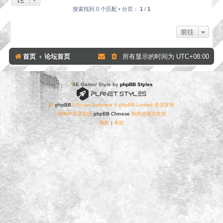
搜索找到 0 个匹配 • 分页：
1
/
1
前往
首页
论坛首页
所有显示的时间为
UTC+08:00
*
SE Gamer Style by
phpBB Styles
由
phpBB
® Forum Software © phpBB Limited 提供支持
简体中文语言由
phpBB Chinese
制作并提供支持
隐私
|
条款