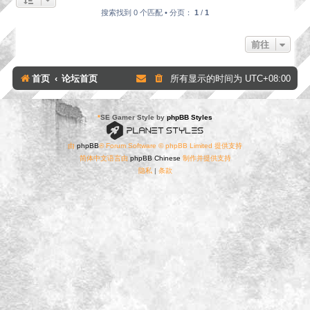
搜索找到 0 个匹配 • 分页：
1
/
1
前往
首页
论坛首页
所有显示的时间为
UTC+08:00
*
SE Gamer Style by
phpBB Styles
由
phpBB
® Forum Software © phpBB Limited 提供支持
简体中文语言由
phpBB Chinese
制作并提供支持
隐私
|
条款