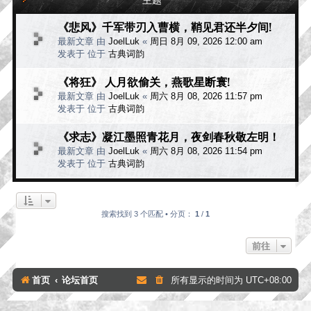
《悲风》千军带刃入曹横，鞘见君还半夕间!
最新文章 由
JoelLuk
«
周日 8月 09, 2026 12:00 am
发表于 位于
古典词韵
《将狂》 人月欲偷关，燕歌星断寰!
最新文章 由
JoelLuk
«
周六 8月 08, 2026 11:57 pm
发表于 位于
古典词韵
《求志》凝江墨照青花月，夜剑春秋敬左明！
最新文章 由
JoelLuk
«
周六 8月 08, 2026 11:54 pm
发表于 位于
古典词韵
搜索找到 3 个匹配 • 分页：
1
/
1
前往
首页
论坛首页
所有显示的时间为
UTC+08:00