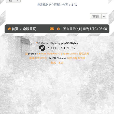
搜索找到 0 个匹配 • 分页：
1
/
1
前往
首页
论坛首页
所有显示的时间为
UTC+08:00
*
SE Gamer Style by
phpBB Styles
由
phpBB
® Forum Software © phpBB Limited 提供支持
简体中文语言由
phpBB Chinese
制作并提供支持
隐私
|
条款