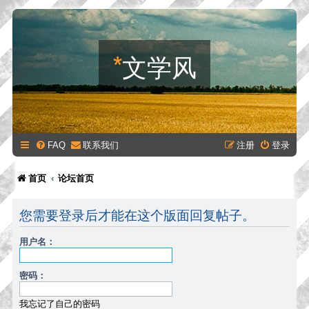
*
文学风
FAQ
联系我们
注册
登录
首页
论坛首页
您需要登录后才能在这个版面回复帖子。
用户名：
密码：
我忘记了自己的密码