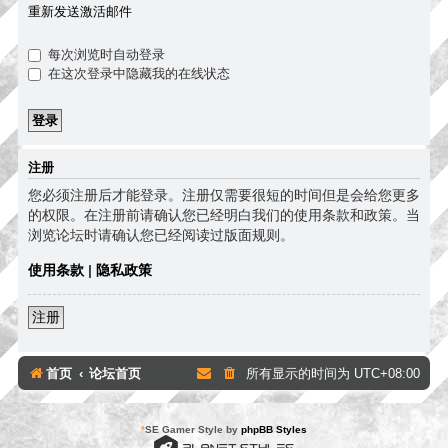
重新发送激活邮件
每次浏览时自动登录
在这次登录中隐藏我的在线状态
注册
您必须注册后才能登录。注册仅需要很短的时间但是会给您更多
的权限。在注册前请确认您已经明白我们的使用条款和政策。当
浏览论坛时请确认您已经阅读过版面规则。
使用条款
|
隐私政策
注册
首页
论坛首页
所有显示的时间为
UTC+08:00
*
SE Gamer Style by
phpBB Styles