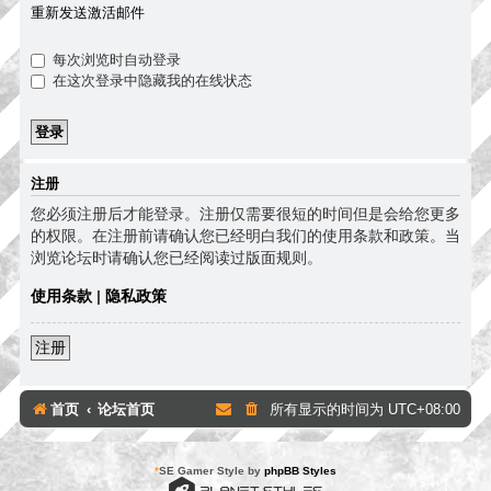
重新发送激活邮件
每次浏览时自动登录
在这次登录中隐藏我的在线状态
注册
您必须注册后才能登录。注册仅需要很短的时间但是会给您更多
的权限。在注册前请确认您已经明白我们的使用条款和政策。当
浏览论坛时请确认您已经阅读过版面规则。
使用条款
|
隐私政策
注册
首页
论坛首页
所有显示的时间为
UTC+08:00
*
SE Gamer Style by
phpBB Styles