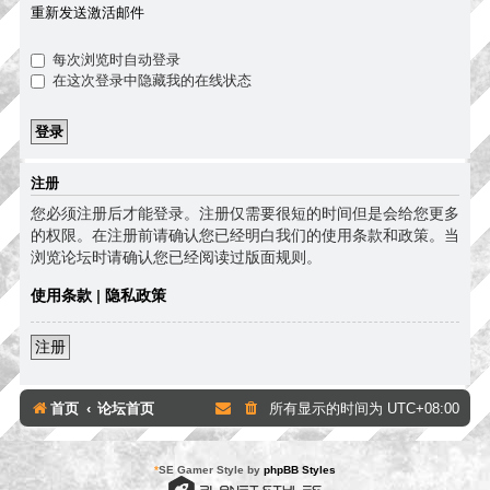
重新发送激活邮件
每次浏览时自动登录
在这次登录中隐藏我的在线状态
注册
您必须注册后才能登录。注册仅需要很短的时间但是会给您更多
的权限。在注册前请确认您已经明白我们的使用条款和政策。当
浏览论坛时请确认您已经阅读过版面规则。
使用条款
|
隐私政策
注册
首页
论坛首页
所有显示的时间为
UTC+08:00
*
SE Gamer Style by
phpBB Styles