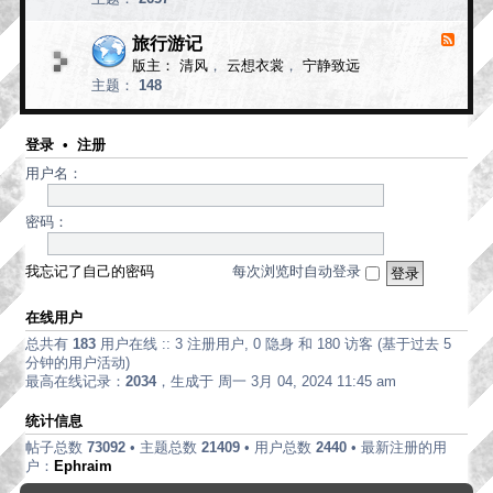
d
论
-
现
旅行游记
F
代
e
版主：
清风
，
云想衣裳
，
宁静致远
e
诗
主题：
148
d
歌
-
旅
行
登录
•
注册
游
用户名：
记
密码：
我忘记了自己的密码
每次浏览时自动登录
在线用户
总共有
183
用户在线 :: 3 注册用户, 0 隐身 和 180 访客 (基于过去 5
分钟的用户活动)
最高在线记录：
2034
，生成于 周一 3月 04, 2024 11:45 am
统计信息
帖子总数
73092
• 主题总数
21409
• 用户总数
2440
• 最新注册的用
户：
Ephraim