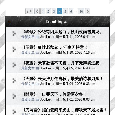
分页：
4
/
10
1
2
3
4
5
6
10
上一页
下一页
…
Recent Topics
《峰顶》径绝穹囚风起白，秋山夜雨雪屠龙。
最新文章 由
JoelLuk
«
周一 5月 11, 2026 6:41 am
《闯歌》红叶老秋衣， 江南刀快意！
最新文章 由
JoelLuk
«
周日 5月 10, 2026 7:16 am
《夜困》天寒欲雪不飞霜，月下无声翼远扬!
最新文章 由
JoelLuk
«
周二 5月 05, 2026 6:40 pm
《天涯》云天挂月任自秋，最美的诗和刀酒！
最新文章 由
JoelLuk
«
周一 5月 04, 2026 9:33 am
《醉歌》一口吞天下，何需两夕多！
最新文章 由
JoelLuk
«
周五 5月 01, 2026 8:03 am
《刀与雪》皑白云间平虎山，蹄秋天下屠龙雪！