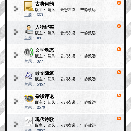
小
古典词韵
F
说
e
版主：
清风
，
云想衣裳
，
宁静致远
e
故
主题：
6631
d
事
-
古
人物纪实
F
典
e
版主：
清风
，
云想衣裳
，
宁静致远
e
词
主题：
49
d
韵
-
人
文学动态
F
物
e
版主：
清风
，
云想衣裳
，
宁静致远
e
纪
主题：
977
d
实
-
文
散文随笔
F
学
e
版主：
清风
，
云想衣裳
，
宁静致远
e
动
主题：
5457
d
态
-
散
杂谈评论
F
文
e
版主：
清风
，
云想衣裳
，
宁静致远
e
随
主题：
2579
d
笔
-
杂
现代诗歌
F
谈
e
版主：
清风
，
云想衣裳
，
宁静致远
e
评
主题：
2657