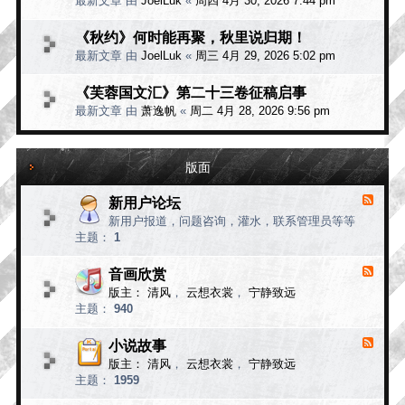
最新文章 由
JoelLuk
«
周四 4月 30, 2026 7:44 pm
《秋约》何时能再聚，秋里说归期！
最新文章 由
JoelLuk
«
周三 4月 29, 2026 5:02 pm
《芙蓉国文汇》第二十三卷征稿启事
最新文章 由
萧逸帆
«
周二 4月 28, 2026 9:56 pm
版面
新用户论坛
F
e
新用户报道，问题咨询，灌水，联系管理员等等
e
主题：
1
d
-
新
音画欣赏
F
用
e
版主：
清风
，
云想衣裳
，
宁静致远
e
户
主题：
940
d
论
-
坛
音
小说故事
F
画
e
版主：
清风
，
云想衣裳
，
宁静致远
e
欣
主题：
1959
d
赏
-