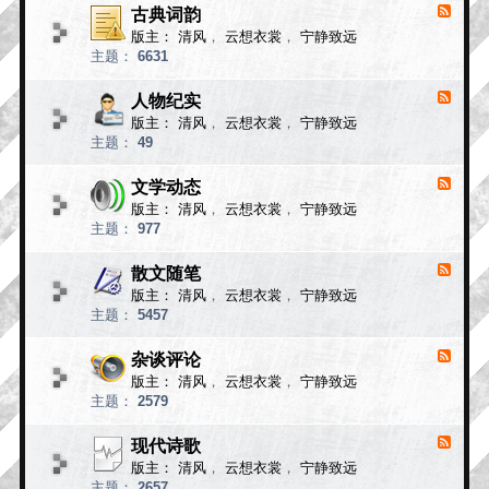
小
古典词韵
F
说
e
版主：
清风
，
云想衣裳
，
宁静致远
e
故
主题：
6631
d
事
-
古
人物纪实
F
典
e
版主：
清风
，
云想衣裳
，
宁静致远
e
词
主题：
49
d
韵
-
人
文学动态
F
物
e
版主：
清风
，
云想衣裳
，
宁静致远
e
纪
主题：
977
d
实
-
文
散文随笔
F
学
e
版主：
清风
，
云想衣裳
，
宁静致远
e
动
主题：
5457
d
态
-
散
杂谈评论
F
文
e
版主：
清风
，
云想衣裳
，
宁静致远
e
随
主题：
2579
d
笔
-
杂
现代诗歌
F
谈
e
版主：
清风
，
云想衣裳
，
宁静致远
e
评
主题：
2657