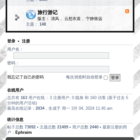
d
论
-
现
旅行游记
F
代
e
版主：
清风
，
云想衣裳
，
宁静致远
e
诗
主题：
148
d
歌
-
旅
行
登录
•
注册
游
用户名：
记
密码：
我忘记了自己的密码
每次浏览时自动登录
在线用户
总共有
163
用户在线 :: 3 注册用户, 0 隐身 和 160 访客 (基于过去 5
分钟的用户活动)
最高在线记录：
2034
，生成于 周一 3月 04, 2024 11:45 am
统计信息
帖子总数
73092
• 主题总数
21409
• 用户总数
2440
• 最新注册的用
户：
Ephraim