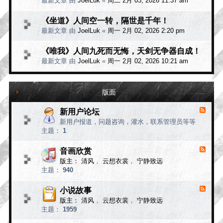
最新文章 由
JoelLuk
«
周二 2月 03, 2026 11:37 am
《坐道》人间空一转，隔世是千年！
最新文章 由
JoelLuk
«
周一 2月 02, 2026 2:20 pm
《唯我》人间九死而无悔，天剑无争器自成！
最新文章 由
JoelLuk
«
周一 2月 02, 2026 10:21 am
版面
新用户论坛
F
e
新用户报道，问题咨询，灌水，联系管理员等等
e
主题：
1
d
-
新
音画欣赏
F
用
e
版主：
清风
，
云想衣裳
，
宁静致远
e
户
主题：
940
d
论
-
坛
音
小说故事
F
画
e
版主：
清风
，
云想衣裳
，
宁静致远
e
欣
主题：
1959
d
赏
-