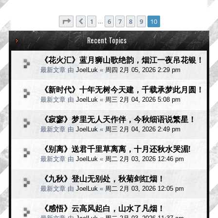
分页：
10
/
10
1
6
7
8
9
10
上一页
…
Recent Topics
《花火汇》蓝月狮山歌绝韵，烟江一夜吊花银！
最新文章 由
JoelLuk
«
周四 2月 05, 2026 2:29 pm
《新时代》十年无树今天建，千载承梦此月圆！
最新文章 由
JoelLuk
«
周三 2月 04, 2026 5:08 pm
《寂寥》梦里无人天作伴，今秋细语说繁星！
最新文章 由
JoelLuk
«
周三 2月 04, 2026 2:49 pm
《别离》送君千里草离离，十月还秋水哭湄!
最新文章 由
JoelLuk
«
周二 2月 03, 2026 12:46 pm
《九秋》登山无别处，秋菊剑红烟！
最新文章 由
JoelLuk
«
周二 2月 03, 2026 12:05 pm
《感悟》云高风起白，山水了凡烟！