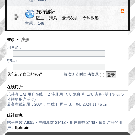
d
论
-
现
旅行游记
F
代
e
版主：
清风
，
云想衣裳
，
宁静致远
e
诗
主题：
148
d
歌
-
旅
行
登录
•
注册
游
用户名：
记
密码：
我忘记了自己的密码
每次浏览时自动登录
在线用户
总共有
172
用户在线 :: 2 注册用户, 0 隐身 和 170 访客 (基于过去 5
分钟的用户活动)
最高在线记录：
2034
，生成于 周一 3月 04, 2024 11:45 am
统计信息
帖子总数
73095
• 主题总数
21412
• 用户总数
2440
• 最新注册的用
户：
Ephraim