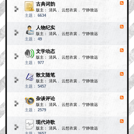
小
古典词韵
F
说
e
版主：
清风
，
云想衣裳
，
宁静致远
e
故
主题：
6634
d
事
-
古
人物纪实
F
典
e
版主：
清风
，
云想衣裳
，
宁静致远
e
词
主题：
49
d
韵
-
人
文学动态
F
物
e
版主：
清风
，
云想衣裳
，
宁静致远
e
纪
主题：
977
d
实
-
文
散文随笔
F
学
e
版主：
清风
，
云想衣裳
，
宁静致远
e
动
主题：
5457
d
态
-
散
杂谈评论
F
文
e
版主：
清风
，
云想衣裳
，
宁静致远
e
随
主题：
2579
d
笔
-
杂
现代诗歌
F
谈
e
版主：
清风
，
云想衣裳
，
宁静致远
e
评
主题：
2657