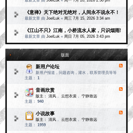
最新文章 由
JoelLuk
«
周一 7月 20, 2026 2:50 pm
《意禅》天下绝对无绝对，人间永不说永不！
最新文章 由
JoelLuk
«
周三 7月 15, 2026 3:34 am
《江山不只》江南，小桥流水人家，只识烟雨!
最新文章 由
JoelLuk
«
周日 7月 05, 2026 3:43 pm
版面
新用户论坛
F
e
新用户报道，问题咨询，灌水，联系管理员等等
e
主题：
1
d
-
新
音画欣赏
F
用
e
版主：
清风
，
云想衣裳
，
宁静致远
e
户
主题：
940
d
论
-
坛
音
小说故事
F
画
e
版主：
清风
，
云想衣裳
，
宁静致远
e
欣
主题：
1959
d
赏
-