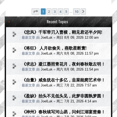
分页：
1
/
10
1
2
3
4
5
10
下一页
…
Recent Topics
《悲风》千军带刃入曹横，鞘见君还半夕间!
最新文章 由
JoelLuk
«
周日 8月 09, 2026 12:00 am
《将狂》 人月欲偷关，燕歌星断寰!
最新文章 由
JoelLuk
«
周六 8月 08, 2026 11:57 pm
《求志》凝江墨照青花月，夜剑春秋敬左明！
最新文章 由
JoelLuk
«
周六 8月 08, 2026 11:54 pm
《自量》咸鱼犹在十多亿，韭菜能爬艺术华！
最新文章 由
JoelLuk
«
周三 7月 22, 2026 7:57 am
《盈缺》抬头不见低头见，此梦非圆孰梦圆！
最新文章 由
JoelLuk
«
周二 7月 21, 2026 4:14 am
《神州》春秋续写河山易，问剑江湖宴楚秦！