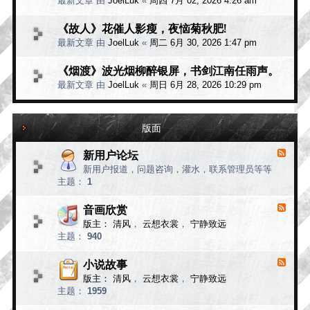
最新文章 由
JoelLuk
«
周四 7月 02, 2026 4:26 am
《故人》花催人影瘦，夜恼菊秋肥!
最新文章 由
JoelLuk
«
周二 6月 30, 2026 1:47 pm
《烟渡》波光烟柳醉银屏，书剑江南任雨声。
最新文章 由
JoelLuk
«
周日 6月 28, 2026 10:29 pm
版面
新用户论坛
F
e
新用户报道，问题咨询，灌水，联系管理员等等
e
主题：
1
d
-
新
音画欣赏
F
用
e
版主：
清风
，
云想衣裳
，
宁静致远
e
户
主题：
940
d
论
-
坛
音
小说故事
F
画
e
版主：
清风
，
云想衣裳
，
宁静致远
e
欣
主题：
1959
d
赏
-