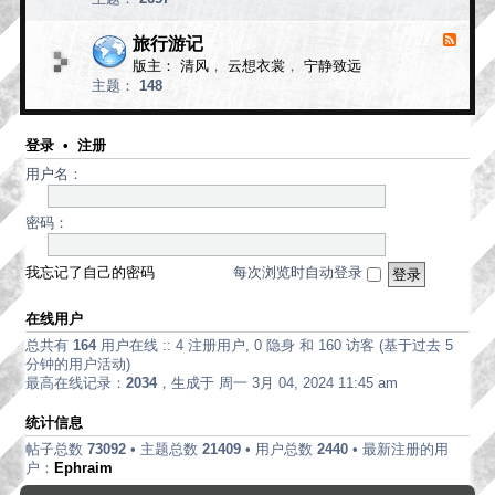
d
论
-
现
旅行游记
F
代
e
版主：
清风
，
云想衣裳
，
宁静致远
e
诗
主题：
148
d
歌
-
旅
行
登录
•
注册
游
用户名：
记
密码：
我忘记了自己的密码
每次浏览时自动登录
在线用户
总共有
164
用户在线 :: 4 注册用户, 0 隐身 和 160 访客 (基于过去 5
分钟的用户活动)
最高在线记录：
2034
，生成于 周一 3月 04, 2024 11:45 am
统计信息
帖子总数
73092
• 主题总数
21409
• 用户总数
2440
• 最新注册的用
户：
Ephraim