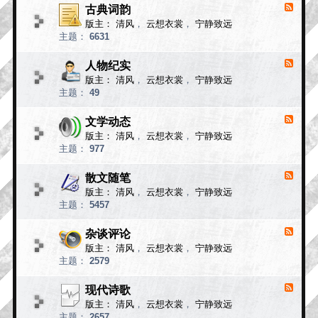
小
古典词韵
F
说
e
版主：
清风
，
云想衣裳
，
宁静致远
e
故
主题：
6631
d
事
-
古
人物纪实
F
典
e
版主：
清风
，
云想衣裳
，
宁静致远
e
词
主题：
49
d
韵
-
人
文学动态
F
物
e
版主：
清风
，
云想衣裳
，
宁静致远
e
纪
主题：
977
d
实
-
文
散文随笔
F
学
e
版主：
清风
，
云想衣裳
，
宁静致远
e
动
主题：
5457
d
态
-
散
杂谈评论
F
文
e
版主：
清风
，
云想衣裳
，
宁静致远
e
随
主题：
2579
d
笔
-
杂
现代诗歌
F
谈
e
版主：
清风
，
云想衣裳
，
宁静致远
e
评
主题：
2657