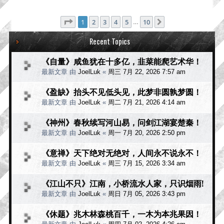
分页：
1
/
10
1
2
3
4
5
10
下一页
…
Recent Topics
《自量》咸鱼犹在十多亿，韭菜能爬艺术华！
最新文章 由
JoelLuk
«
周三 7月 22, 2026 7:57 am
《盈缺》抬头不见低头见，此梦非圆孰梦圆！
最新文章 由
JoelLuk
«
周二 7月 21, 2026 4:14 am
《神州》春秋续写河山易，问剑江湖宴楚秦！
最新文章 由
JoelLuk
«
周一 7月 20, 2026 2:50 pm
《意禅》天下绝对无绝对，人间永不说永不！
最新文章 由
JoelLuk
«
周三 7月 15, 2026 3:34 am
《江山不只》江南，小桥流水人家，只识烟雨!
最新文章 由
JoelLuk
«
周日 7月 05, 2026 3:43 pm
《休题》兆木林森桃百千，一木为本兆果因！