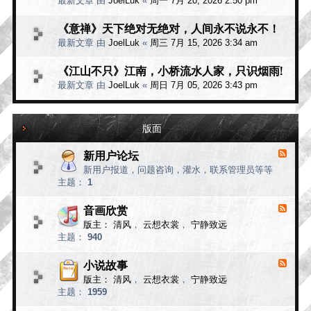
最新文章 由
JoelLuk
«
周一 7月 20, 2026 2:50 pm
《意禅》天下绝对无绝对，人间永不说永不！
最新文章 由
JoelLuk
«
周三 7月 15, 2026 3:34 am
《江山不只》江南，小桥流水人家，只识烟雨!
最新文章 由
JoelLuk
«
周日 7月 05, 2026 3:43 pm
版面
新用户论坛
F
e
新用户报道，问题咨询，灌水，联系管理员等等
e
主题：
1
d
-
新
音画欣赏
F
用
e
版主：
清风
，
云想衣裳
，
宁静致远
e
户
主题：
940
d
论
-
坛
音
小说故事
F
画
e
版主：
清风
，
云想衣裳
，
宁静致远
e
欣
主题：
1959
d
赏
-