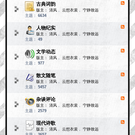
小
古典词韵
F
说
e
版主：
清风
，
云想衣裳
，
宁静致远
e
故
主题：
6634
d
事
-
古
人物纪实
F
典
e
版主：
清风
，
云想衣裳
，
宁静致远
e
词
主题：
49
d
韵
-
人
文学动态
F
物
e
版主：
清风
，
云想衣裳
，
宁静致远
e
纪
主题：
977
d
实
-
文
散文随笔
F
学
e
版主：
清风
，
云想衣裳
，
宁静致远
e
动
主题：
5457
d
态
-
散
杂谈评论
F
文
e
版主：
清风
，
云想衣裳
，
宁静致远
e
随
主题：
2579
d
笔
-
杂
现代诗歌
F
谈
e
版主：
清风
，
云想衣裳
，
宁静致远
e
评
主题：
2657