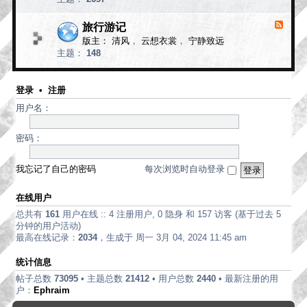
d
论
-
现
旅行游记
F
代
e
版主：
清风
，
云想衣裳
，
宁静致远
e
诗
主题：
148
d
歌
-
旅
行
登录
•
注册
游
用户名：
记
密码：
我忘记了自己的密码
每次浏览时自动登录
在线用户
总共有
161
用户在线 :: 4 注册用户, 0 隐身 和 157 访客 (基于过去 5
分钟的用户活动)
最高在线记录：
2034
，生成于 周一 3月 04, 2024 11:45 am
统计信息
帖子总数
73095
• 主题总数
21412
• 用户总数
2440
• 最新注册的用
户：
Ephraim