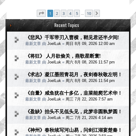
分页：
1
/
10
1
2
3
4
5
10
下一页
…
Recent Topics
《悲风》千军带刃入曹横，鞘见君还半夕间!
最新文章 由
JoelLuk
«
周日 8月 09, 2026 12:00 am
《将狂》 人月欲偷关，燕歌星断寰!
最新文章 由
JoelLuk
«
周六 8月 08, 2026 11:57 pm
《求志》凝江墨照青花月，夜剑春秋敬左明！
最新文章 由
JoelLuk
«
周六 8月 08, 2026 11:54 pm
《自量》咸鱼犹在十多亿，韭菜能爬艺术华！
最新文章 由
JoelLuk
«
周三 7月 22, 2026 7:57 am
《盈缺》抬头不见低头见，此梦非圆孰梦圆！
最新文章 由
JoelLuk
«
周二 7月 21, 2026 4:14 am
《神州》春秋续写河山易，问剑江湖宴楚秦！