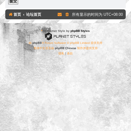
首页
论坛首页
所有显示的时间为
UTC+08:00
*
SE Gamer Style by
phpBB Styles
由
phpBB
® Forum Software © phpBB Limited 提供支持
简体中文语言由
phpBB Chinese
制作并提供支持
隐私
|
条款