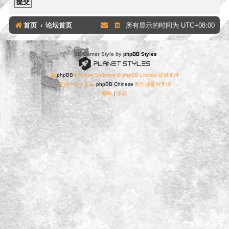
首页
论坛首页
所有显示的时间为
UTC+08:00
*
SE Gamer Style by
phpBB Styles
由
phpBB
® Forum Software © phpBB Limited 提供支持
简体中文语言由
phpBB Chinese
制作并提供支持
隐私
|
条款